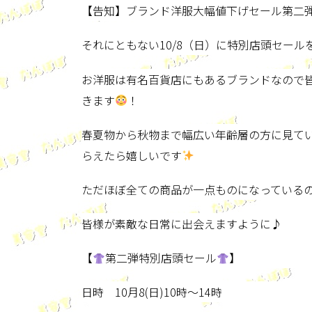
【告知】ブランド洋服大幅値下げセール第二
それにともない10/8（日）に特別店頭セー
お洋服は有名百貨店にもあるブランドなので
きます
！
春夏物から秋物まで幅広い年齢層の方に見て
らえたら嬉しいです
ただほぼ全ての商品が一点ものになっている
皆様が素敵な日常に出会えますように♪
【
第二弾特別店頭セール
】
日時 10月8(日)10時〜14時