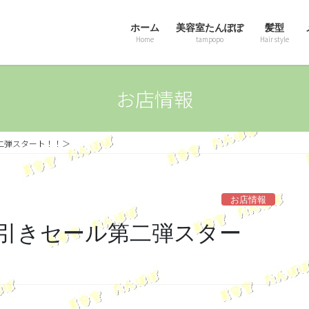
ホーム
美容室たんぽぽ
髪型
Home
tampopo
Hair style
お店情報
二弾スタート！！＞
お店情報
引きセール第二弾スター