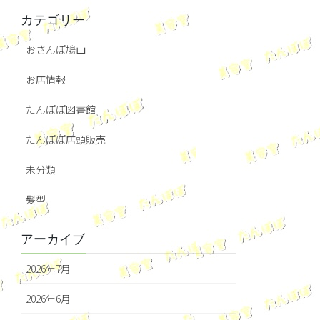
カテゴリー
おさんぽ鳩山
お店情報
たんぽぽ図書館
たんぽぽ店頭販売
未分類
髪型
アーカイブ
2026年7月
2026年6月