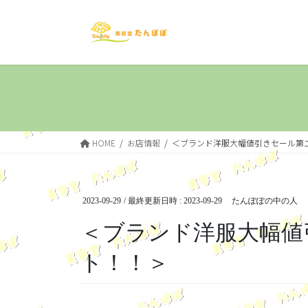
コ
ナ
ン
ビ
テ
ゲ
ン
ー
ツ
シ
へ
ョ
ス
ン
キ
に
ッ
移
HOME
お店情報
＜ブランド洋服大幅値引きセール第
プ
動
2023-09-29
/ 最終更新日時 :
2023-09-29
たんぽぽの中の人
＜ブランド洋服大幅値
ト！！＞